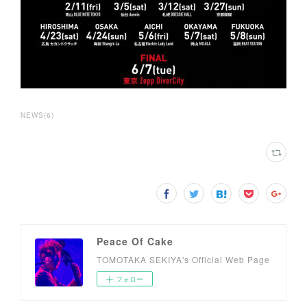
NEWS
(
6
)
Peace Of Cake
TOMOTAKA SEKIYA's Official Web Page
フォロー