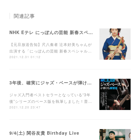
関連記事
NHK Eテレ にっぽんの芸能 新春スペシャル
【元旦放送告知】尺八奏者 辻本好美ちゃんが
出演する「にっぽんの芸能 新春スペシャル…
2021.12.31 01:12
3年後、確実にジャズ・ベースが弾ける練習法
ジャズ入門者ベストセラーとなっている“3年
後”シリーズのベース版を執筆しました！普…
2021.12.20 23:47
9/4(土) 関谷友貴 Birthday Live