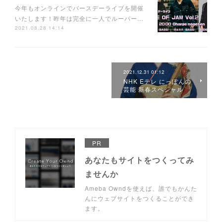
今年もオンラインでバースデーライブを開催
いたします！昨年は完全に一人でルーパー…
2021.08.28 14:14
2021.12.31 01:12
NHK Eテレ にっぽんの
芸能 新春スペシャル
PR
あなたもサイトをつくってみ
ませんか
Ameba Owndを使えば、誰でもかんた
んにウェブサイトをつくることができ
ます。